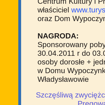
Centrum Kultury i P
właściciel
www.turys
oraz Dom Wypoczy
NAGRODA:
Sponsorowany poby
30.04.2011 r do 03.0
osoby dorosłe + jedn
w Domu Wypoczyn
Władysławowie
Szczęśliwą zwyciężcz
Pręgowa