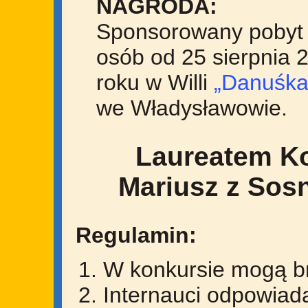
NAGRODA:
Sponsorowany pobyt 
osób od 25 sierpnia 
roku w Willi
„Danuśka
we Władysławowie.
Laureatem Ko
Mariusz z Sos
Regulamin:
W konkursie mogą br
Internauci odpowiad